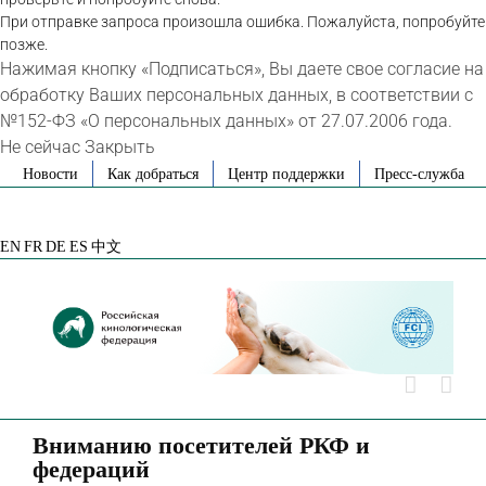
При отправке запроса произошла ошибка. Пожалуйста, попробуйте
позже.
Нажимая кнопку «Подписаться», Вы даете свое согласие на
обработку Ваших персональных данных, в соответствии с
№152-ФЗ «О персональных данных» от 27.07.2006 года.
Не сейчас
Закрыть
Skip
Новости
Как добраться
Центр поддержки
Пресс-служба
to
VK
Telegram
YouTube
Rutube
Яндекс
content
Дзен
EN
FR
DE
ES
中文
Вниманию посетителей РКФ и
федераций