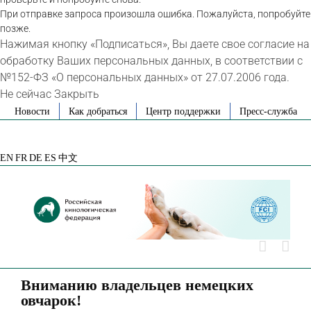
При отправке запроса произошла ошибка. Пожалуйста, попробуйте
позже.
Нажимая кнопку «Подписаться», Вы даете свое согласие на
обработку Ваших персональных данных, в соответствии с
№152-ФЗ «О персональных данных» от 27.07.2006 года.
Не сейчас
Закрыть
Skip
Новости
Как добраться
Центр поддержки
Пресс-служба
to
VK
Telegram
YouTube
Rutube
Яндекс
content
Дзен
EN
FR
DE
ES
中文
Вниманию владельцев немецких
овчарок!