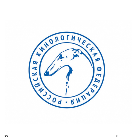
View
Larger
Image