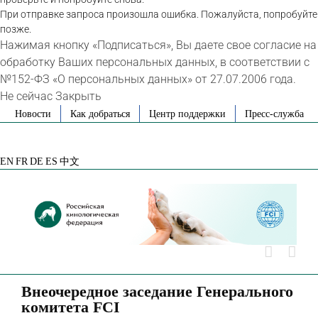
При отправке запроса произошла ошибка. Пожалуйста, попробуйте
позже.
Нажимая кнопку «Подписаться», Вы даете свое согласие на
обработку Ваших персональных данных, в соответствии с
№152-ФЗ «О персональных данных» от 27.07.2006 года.
Не сейчас
Закрыть
Skip
Новости
Как добраться
Центр поддержки
Пресс-служба
to
VK
Telegram
YouTube
Rutube
Яндекс
content
Дзен
EN
FR
DE
ES
中文
Внеочередное заседание Генерального
комитета FCI