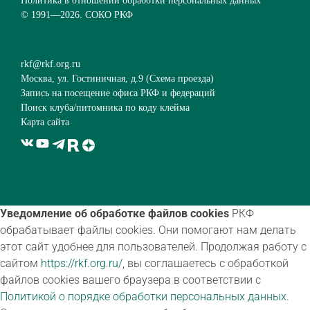
Политика в отношении обработки персональных данных
© 1991—
2026. СОКО РКФ
rkf@rkf.org.ru
Москва, ул. Гостиничная, д.9 (
Схема проезда
)
Запись на посещение офиса РКФ и федераций
Поиск клуба/питомника по коду клейма
Карта сайта
Уведомление об обработке файлов cookies
РКФ
обрабатывает файлы cookies. Они помогают нам делать
этот сайт удобнее для пользователей. Продолжая работу с
сайтом
https://rkf.org.ru/
, вы соглашаетесь с обработкой
файлов cookies вашего браузера в соответствии с
Политикой о порядке обработки персональных данных
.