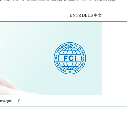
VK
Telegram
YouTube
Rutube
Яндекс
EN
FR
DE
ES
中文
Дзен
низации