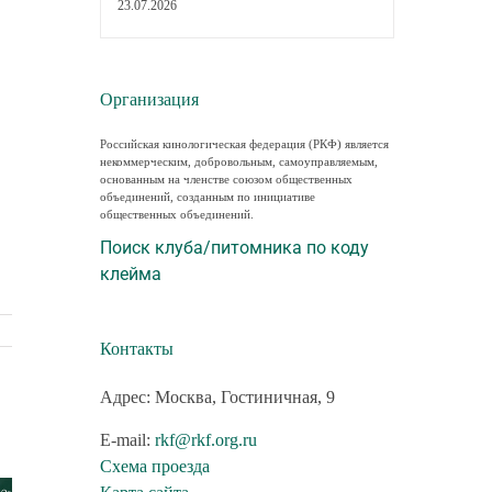
23.07.2026
Организация
Российская кинологическая федерация (РКФ) является
некоммерческим, добровольным, самоуправляемым,
основанным на членстве союзом общественных
объединений, созданным по инициативе
общественных объединений.
Поиск клуба/питомника по коду
клейма
Контакты
Адрес: Москва, Гостиничная, 9
E-mail:
rkf@rkf.org.ru
Схема проезда