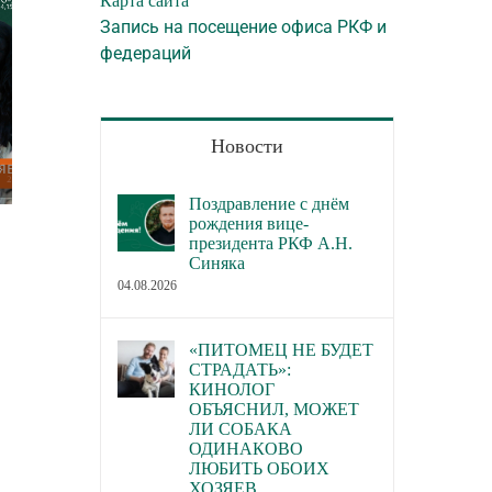
Карта сайта
Запись на посещение офиса РКФ и
федераций
Новости
Поздравление с днём
рождения вице-
В каких городах пройдут новые
В Торгово-пром
президента РКФ А.Н.
семинары РКФ по собаководству
палате РФ обсуд
Синяка
законопроект о р
23.07.2026
04.08.2026
деятельности по 
домашних живот
«ПИТОМЕЦ НЕ БУДЕТ
22.07.2026
СТРАДАТЬ»:
КИНОЛОГ
ОБЪЯСНИЛ, МОЖЕТ
ЛИ СОБАКА
ОДИНАКОВО
ЛЮБИТЬ ОБОИХ
ХОЗЯЕВ