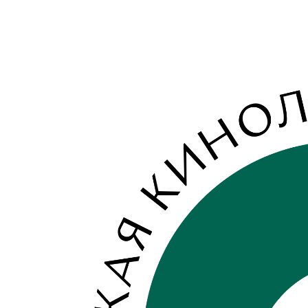
View
Larger
Image