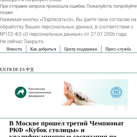
При отправке запроса произошла ошибка. Пожалуйста, попробуйте
позже.
Нажимая кнопку «Подписаться», Вы даете свое согласие на
обработку Ваших персональных данных, в соответствии с
№152-ФЗ «О персональных данных» от 27.07.2006 года.
Не сейчас
Закрыть
Skip
Новости
Как добраться
Центр поддержки
Пресс-служба
to
VK
Telegram
YouTube
Rutube
Яндекс
content
Дзен
EN
FR
DE
ES
中文
В Москве прошел третий Чемпионат
РКФ «Кубок столицы» и
квалификационные состязания по