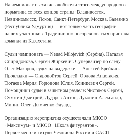
На чемпионат съехались любители этого международного
норматива со всех концов страны: Владивосток,
Невинномысск, Псков, Санкт-Петербург, Москва, Балезино
(Республика Удмуртия) — вот только часть географии
наших участников. Традиционно посоревноваться приехала
команда из Казахстана.
Судьи чемпионата — Nenad Milojevich (Сербия), Наталья
Спиридонова, Сергей Жиркевич. Супервайзер по следу
Олег Макаров, судья на выдержке — Алексей Брейкин.
Прокладки — Старовойтов Сергей, Орлова Анастасия,
Тюгаева Мария, Горюнова Юлия, Коникевич Сергей.
Помощники судьи в защитном разделе: Чистяков Сергей,
Сухотин Дмитрий, Дударев Антон, Луконин Александр,
Минин Олег, Дымченко Эдуард.
Организацию мероприятия осуществляли МКОО
«Максимум» и МКОО «Школа фигурантов».
Первое место и титулы Чемпиона России и CACIT