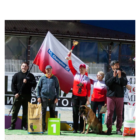
View
Larger
Image