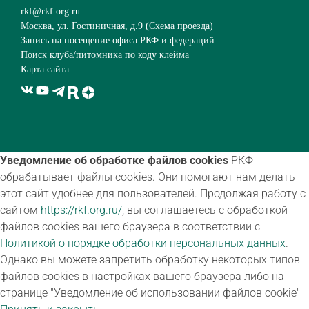
rkf@rkf.org.ru
Москва, ул. Гостиничная, д.9 (
Схема проезда
)
Запись на посещение офиса РКФ и федераций
Поиск клуба/питомника по коду клейма
Карта сайта
Уведомление об обработке файлов cookies
РКФ
обрабатывает файлы cookies. Они помогают нам делать
этот сайт удобнее для пользователей. Продолжая работу с
сайтом
https://rkf.org.ru/
, вы соглашаетесь с обработкой
файлов cookies вашего браузера в соответствии с
Политикой о порядке обработки персональных данных
.
Однако вы можете запретить обработку некоторых типов
файлов cookies в настройках вашего браузера либо на
странице "Уведомление об использовании файлов cookie"