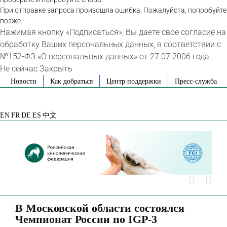
При отправке запроса произошла ошибка. Пожалуйста, попробуйте
позже.
Нажимая кнопку «Подписаться», Вы даете свое согласие на
обработку Ваших персональных данных, в соответствии с
№152-ФЗ «О персональных данных» от 27.07.2006 года.
Не сейчас
Закрыть
Skip
Новости
Как добраться
Центр поддержки
Пресс-служба
to
VK
Telegram
YouTube
Rutube
Яндекс
content
Дзен
EN
FR
DE
ES
中文
В Московской области состоялся
Чемпионат России по IGP-3