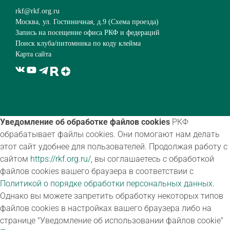
rkf@rkf.org.ru
Москва, ул. Гостиничная, д.9 (
Схема проезда
)
Запись на посещение офиса РКФ и федераций
Поиск клуба/питомника по коду клейма
Карта сайта
Уведомление об обработке файлов cookies
РКФ
обрабатывает файлы cookies. Они помогают нам делать
этот сайт удобнее для пользователей. Продолжая работу с
сайтом
https://rkf.org.ru/
, вы соглашаетесь с обработкой
файлов cookies вашего браузера в соответствии с
Политикой о порядке обработки персональных данных
.
Однако вы можете запретить обработку некоторых типов
файлов cookies в настройках вашего браузера либо на
странице "Уведомление об использовании файлов cookie"