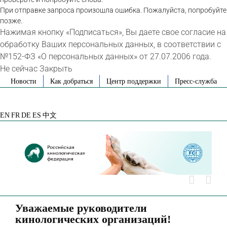
При отправке запроса произошла ошибка. Пожалуйста, попробуйте
позже.
Нажимая кнопку «Подписаться», Вы даете свое согласие на
обработку Ваших персональных данных, в соответствии с
№152-ФЗ «О персональных данных» от 27.07.2006 года.
Не сейчас
Закрыть
Skip
Новости
Как добраться
Центр поддержки
Пресс-служба
to
VK
Telegram
YouTube
Rutube
Яндекс
content
Дзен
EN
FR
DE
ES
中文
Уважаемые руководители
кинологических организаций!