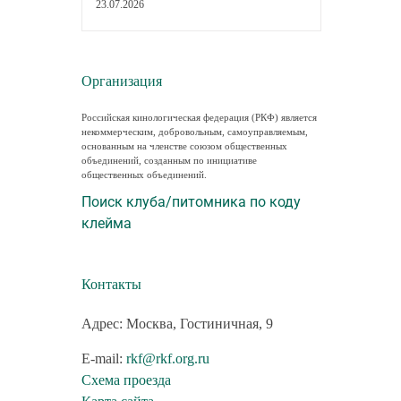
23.07.2026
Организация
Российская кинологическая федерация (РКФ) является
некоммерческим, добровольным, самоуправляемым,
основанным на членстве союзом общественных
объединений, созданным по инициативе
общественных объединений.
Поиск клуба/питомника по коду
клейма
Контакты
Адрес: Москва, Гостиничная, 9
E-mail:
rkf@rkf.org.ru
Схема проезда