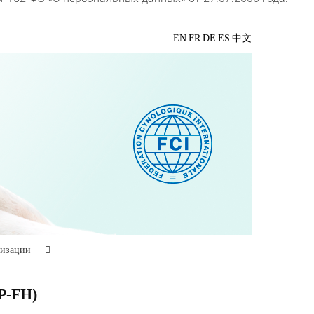
VK
Telegram
YouTube
Rutube
Яндекс
EN
FR
DE
ES
中文
Дзен
низации
P-FH)