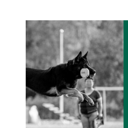
View
Larger
Image