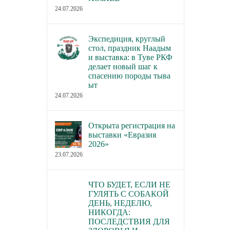
24.07.2026
В каких городах пройдут новые
В Торгово-пром
семинары РКФ по собаководству
палате РФ обсуд
законопроект о р
23.07.2026
Экспедиция, круглый
стол, праздник Наадым
деятельности по 
и выставка: в Туве РКФ
домашних живот
делает новый шаг к
спасению породы тыва
22.07.2026
ыт
24.07.2026
Открыта регистрация на
выставки «Евразия
2026»
23.07.2026
ЧТО БУДЕТ, ЕСЛИ НЕ
ГУЛЯТЬ С СОБАКОЙ
ДЕНЬ, НЕДЕЛЮ,
НИКОГДА:
ПОСЛЕДСТВИЯ ДЛЯ