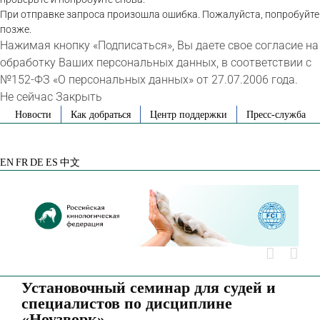
При отправке запроса произошла ошибка. Пожалуйста, попробуйте
позже.
Нажимая кнопку «Подписаться», Вы даете свое согласие на
обработку Ваших персональных данных, в соответствии с
№152-ФЗ «О персональных данных» от 27.07.2006 года.
Не сейчас
Закрыть
Skip
Новости
Как добраться
Центр поддержки
Пресс-служба
to
VK
Telegram
YouTube
Rutube
Яндекс
content
Дзен
EN
FR
DE
ES
中文
Установочный семинар для судей и
специалистов по дисциплине
«Ноузворк»