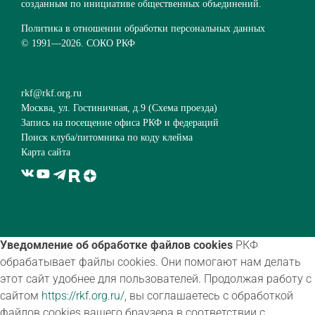
созданным по инициативе общественных объединений.
Политика в отношении обработки персональных данных
© 1991—
2026. СОКО РКФ
rkf@rkf.org.ru
Москва, ул. Гостиничная, д.9 (
Схема проезда
)
Запись на посещение офиса РКФ и федераций
Поиск клуба/питомника по коду клейма
Карта сайта
Уведомление об обработке файлов cookies
РКФ
обрабатывает файлы cookies. Они помогают нам делать
этот сайт удобнее для пользователей. Продолжая работу с
сайтом
https://rkf.org.ru/
, вы соглашаетесь с обработкой
файлов cookies вашего браузера в соответствии с