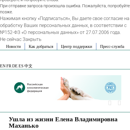
При отправке запроса произошла ошибка. Пожалуйста, попробуйте
позже.
Нажимая кнопку «Подписаться», Вы даете свое согласие на
обработку Ваших персональных данных, в соответствии с
№152-ФЗ «О персональных данных» от 27.07.2006 года.
Не сейчас
Закрыть
Skip
Новости
Как добраться
Центр поддержки
Пресс-служба
to
VK
Telegram
YouTube
Rutube
Яндекс
content
Дзен
EN
FR
DE
ES
中文
Ушла из жизни Елена Владимировна
Маханько