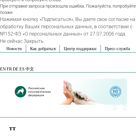
При отправке запроса произошла ошибка. Пожалуйста, попробуйте
позже.
Нажимая кнопку «Подписаться», Вы даете свое согласие на
обработку Ваших персональных данных, в соответствии с
№152-ФЗ «О персональных данных» от 27.07.2006 года.
Не сейчас
Закрыть
Skip
Новости
Как добраться
Центр поддержки
Пресс-служба
to
VK
Telegram
YouTube
Rutube
Яндекс
content
Дзен
EN
FR
DE
ES
中文
тт