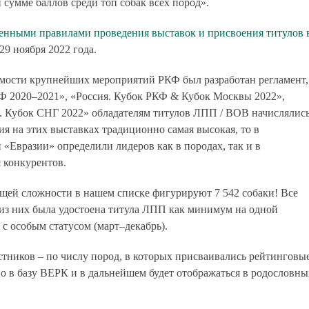
 сумме баллов среди топ собак всех пород».
енными правилами проведения выставок и присвоения титулов 
9 ноября 2022 года.
имости крупнейших мероприятий РКФ был разработан регламент,
КФ 2020–2021», «Россия. Кубок РКФ & Кубок Москвы 2022»,
. Кубок СНГ 2022» обладателям титулов ЛПП / BOB начислялис
я на этих выставках традиционно самая высокая, то в
«Евразии» определили лидеров как в породах, так и в
 конкурентов.
 общей сложности в нашем списке фигурируют
7 542
собаки! Все
 из них была удостоена титула ЛПП как минимум на одной
с особым статусом (март–декабрь).
стников – по числу пород, в которых присваивались рейтинговы
о в базу ВЕРК и в дальнейшем будет отображаться в родословны