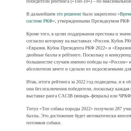
победители рейтинга («Топ-10») – по максимальной
В дальнейшем
это решение
было закреплено «
Врем
системе РКФ
», утвержденными Президиумом РКФ 2
Кроме того, в целях поддержания престижа и знач
согласно которому на выставках «Россия. Кубок Р
«Евразия. Кубок Президента РКФ 2022» и «Евразия
двойные баллы в рейтинге. Поскольку и конкуренци
большинстве случаев именно победы на «России» и 
абсолютном зачете и сделали их недосягаемыми для
Итак, итоги рейтинга за 2022 год подведены, и в
они без исключения победители, поскольку каждая
выставке ранга CACIB (январь–февраль) или ЧРКФ 
Титул «Топ собака породы 2022» получили 287 уча
баллы. Это достижение будет автоматически внесен
потомков собаки.