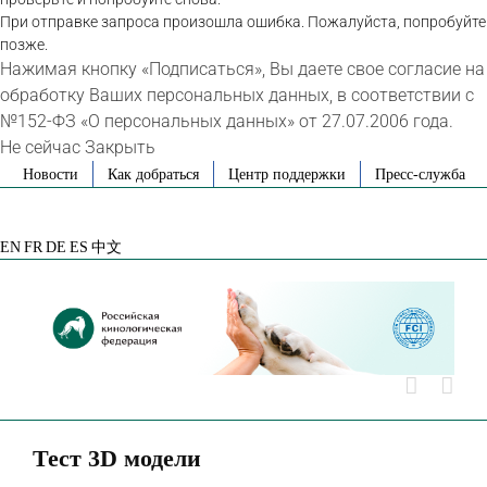
При отправке запроса произошла ошибка. Пожалуйста, попробуйте
позже.
Нажимая кнопку «Подписаться», Вы даете свое согласие на
обработку Ваших персональных данных, в соответствии с
№152-ФЗ «О персональных данных» от 27.07.2006 года.
Не сейчас
Закрыть
Skip
Новости
Как добраться
Центр поддержки
Пресс-служба
to
VK
Telegram
YouTube
Rutube
Яндекс
content
Дзен
EN
FR
DE
ES
中文
Тест 3D модели