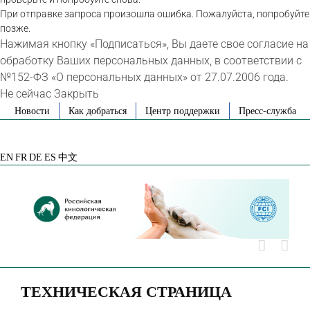
При отправке запроса произошла ошибка. Пожалуйста, попробуйте
позже.
Нажимая кнопку «Подписаться», Вы даете свое согласие на
обработку Ваших персональных данных, в соответствии с
№152-ФЗ «О персональных данных» от 27.07.2006 года.
Не сейчас
Закрыть
Skip
Новости
Как добраться
Центр поддержки
Пресс-служба
to
VK
Telegram
YouTube
Rutube
Яндекс
content
Дзен
EN
FR
DE
ES
中文
ТЕХНИЧЕСКАЯ СТРАНИЦА