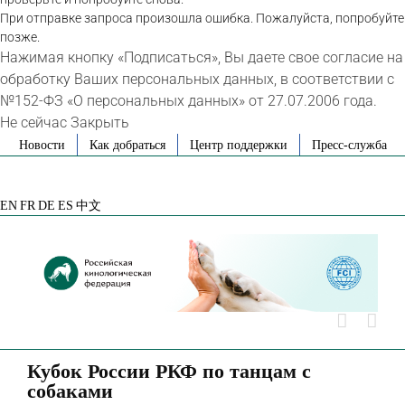
При отправке запроса произошла ошибка. Пожалуйста, попробуйте
позже.
Нажимая кнопку «Подписаться», Вы даете свое согласие на
обработку Ваших персональных данных, в соответствии с
№152-ФЗ «О персональных данных» от 27.07.2006 года.
Не сейчас
Закрыть
Skip
Новости
Как добраться
Центр поддержки
Пресс-служба
to
VK
Telegram
YouTube
Rutube
Яндекс
content
Дзен
EN
FR
DE
ES
中文
Кубок России РКФ по танцам с
собаками