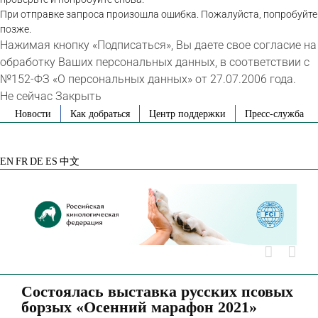
При отправке запроса произошла ошибка. Пожалуйста, попробуйте
позже.
Нажимая кнопку «Подписаться», Вы даете свое согласие на
обработку Ваших персональных данных, в соответствии с
№152-ФЗ «О персональных данных» от 27.07.2006 года.
Не сейчас
Закрыть
Skip
Новости
Как добраться
Центр поддержки
Пресс-служба
to
VK
Telegram
YouTube
Rutube
Яндекс
content
Дзен
EN
FR
DE
ES
中文
Состоялась выставка русских псовых
борзых «Осенний марафон 2021»