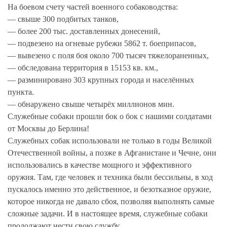
На боевом счету частей военного собаководства:
— свыше 300 подбитых танков,
— более 200 тыс. доставленных донесений,
— подвезено на огневые рубежи 5862 т. боеприпасов,
— вывезено с поля боя около 700 тысяч тяжелораненных,
— обследована территория в 15153 кв. км.,
— разминировано 303 крупных города и населённых
пункта.
— обнаружено свыше четырёх миллионов мин.
Служебные собаки прошли бок о бок с нашими солдатами
от Москвы до Берлина!
Служебных собак использовали не только в годы Великой
Отечественной войны, а позже в Афганистане и Чечне, они
использовались в качестве мощного и эффективного
оружия. Там, где человек и техника были бессильны, в ход
пускалось именно это действенное, и безотказное оружие,
которое никогда не давало сбоя, позволяя выполнять самые
сложные задачи. И в настоящее время, служебные собаки
продолжают нести свою службу.