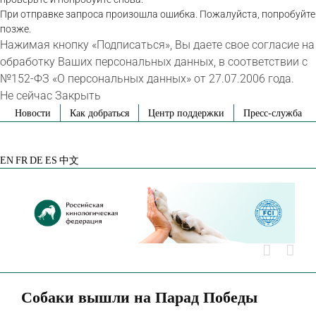
При отправке запроса произошла ошибка. Пожалуйста, попробуйте
позже.
Нажимая кнопку «Подписаться», Вы даете свое согласие на
обработку Ваших персональных данных, в соответствии с
№152-ФЗ «О персональных данных» от 27.07.2006 года.
Не сейчас
Закрыть
Skip
Новости
Как добраться
Центр поддержки
Пресс-служба
to
VK
Telegram
YouTube
Rutube
Яндекс
content
Дзен
EN
FR
DE
ES
中文
Собаки вышли на Парад Победы