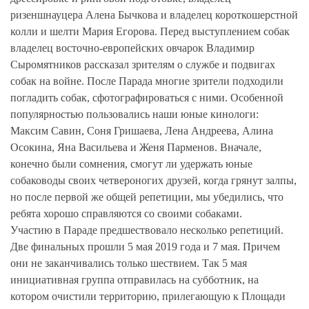
ризеншнауцера
Алена Бычкова
и владелец короткошерстной
колли и шелти
Мария Егорова
. Перед выступлением собак
владелец восточно-европейских овчарок
Владимир
Сыромятников
рассказал зрителям о службе и подвигах
собак на войне. После Парада многие зрители подходили
погладить собак, сфотографироваться с ними. Особенной
популярностью пользовались наши юные кинологи:
Максим Савин, Соня Гришаева, Лена Андреева, Алина
Осокина, Яна Васильева и Женя Парменов. Вначале,
конечно были сомнения, смогут ли удержать юные
собаководы своих четвероногих друзей, когда грянут залпы,
но после первой же общей репетиции, мы убедились, что
ребята хорошо справляются со своими собаками.
Участию в Параде предшествовало несколько репетиций.
Две финальных прошли 5 мая 2019 года и 7 мая. Причем
они не заканчивались только шествием. Так 5 мая
инициативная группа отправилась на субботник, на
котором очистили территорию, прилегающую к Площади