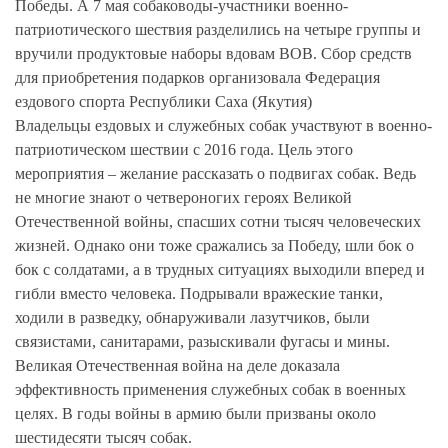
Победы. А 7 мая собаководы-участники военно-
патриотического шествия разделились на четыре группы и
вручили продуктовые наборы вдовам ВОВ. Сбор средств
для приобретения подарков организовала Федерация
ездового спорта Республики Саха (Якутия)
Владельцы ездовых и служебных собак участвуют в военно-
патриотическом шествии с 2016 года. Цель этого
мероприятия – желание рассказать о подвигах собак. Ведь
не многие знают о четвероногих героях Великой
Отечественной войны, спасших сотни тысяч человеческих
жизней. Однако они тоже сражались за Победу, шли бок о
бок с солдатами, а в трудных ситуациях выходили вперед и
гибли вместо человека. Подрывали вражеские танки,
ходили в разведку, обнаруживали лазутчиков, были
связистами, санитарами, разыскивали фугасы и мины.
Великая Отечественная война на деле доказала
эффективность применения служебных собак в военных
целях. В годы войны в армию были призваны около
шестидесяти тысяч собак.