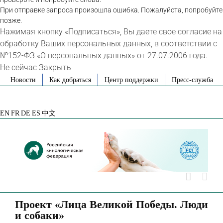
При отправке запроса произошла ошибка. Пожалуйста, попробуйте
позже.
Нажимая кнопку «Подписаться», Вы даете свое согласие на
обработку Ваших персональных данных, в соответствии с
№152-ФЗ «О персональных данных» от 27.07.2006 года.
Не сейчас
Закрыть
Skip
Новости
Как добраться
Центр поддержки
Пресс-служба
to
VK
Telegram
YouTube
Rutube
Яндекс
content
Дзен
EN
FR
DE
ES
中文
Проект «Лица Великой Победы. Люди
и собаки»