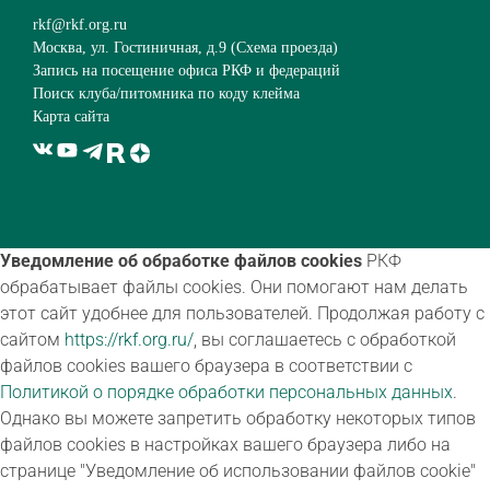
rkf@rkf.org.ru
Москва, ул. Гостиничная, д.9 (
Схема проезда
)
Запись на посещение офиса РКФ и федераций
Поиск клуба/питомника по коду клейма
Карта сайта
Уведомление об обработке файлов cookies
РКФ
обрабатывает файлы cookies. Они помогают нам делать
этот сайт удобнее для пользователей. Продолжая работу с
сайтом
https://rkf.org.ru/
, вы соглашаетесь с обработкой
файлов cookies вашего браузера в соответствии с
Политикой о порядке обработки персональных данных
.
Однако вы можете запретить обработку некоторых типов
файлов cookies в настройках вашего браузера либо на
странице "Уведомление об использовании файлов cookie"