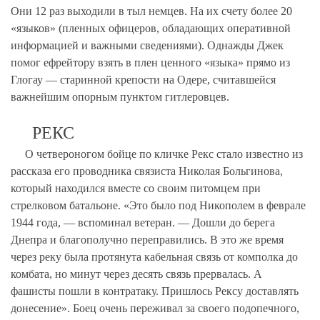
Они 12 раз выходили в тыл немцев. На их счету более 20
«языков» (пленных офицеров, обладающих оперативной
информацией и важными сведениями). Однажды Джек
помог ефрейтору взять в плен ценного «языка» прямо из
Глогау — старинной крепости на Одере, считавшейся
важнейшим опорным пунктом гитлеровцев.
РЕКС
О четвероногом бойце по кличке Рекс стало известно из
рассказа его проводника связиста Николая Больгинова,
который находился вместе со своим питомцем при
стрелковом батальоне. «Это было под Никополем в феврале
1944 года, — вспоминал ветеран. — Дошли до берега
Днепра и благополучно переправились. В это же время
через реку была протянута кабельная связь от комполка до
комбата, но минут через десять связь прервалась. А
фашисты пошли в контратаку. Пришлось Рексу доставлять
донесение». Боец очень переживал за своего подопечного,