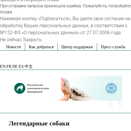
При отправке запроса произошла ошибка. Пожалуйста, попробуйте
позже.
Нажимая кнопку «Подписаться», Вы даете свое согласие на
обработку Ваших персональных данных, в соответствии с
№152-ФЗ «О персональных данных» от 27.07.2006 года.
Не сейчас
Закрыть
Skip
Новости
Как добраться
Центр поддержки
Пресс-служба
to
VK
Telegram
YouTube
Rutube
Яндекс
content
Дзен
EN
FR
DE
ES
中文
Легендарные собаки