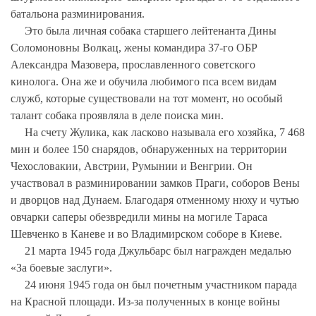
батальона разминирования.
Это была личная собака старшего лейтенанта Дины
Соломоновны Волкац, жены командира 37-го ОБР
Александра Мазовера, прославленного советского
кинолога. Она же и обучила любимого пса всем видам
служб, которые существовали на тот момент, но особый
талант собака проявляла в деле поиска мин.
На счету Жулика, как ласково называла его хозяйка, 7 468
мин и более 150 снарядов, обнаруженных на территории
Чехословакии, Австрии, Румынии и Венгрии. Он
участвовал в разминировании замков Праги, соборов Вены
и дворцов над Дунаем. Благодаря отменному нюху и чутью
овчарки саперы обезвредили мины на могиле Тараса
Шевченко в Каневе и во Владимирском соборе в Киеве.
21 марта 1945 года Джульбарс был награжден медалью
«За боевые заслуги».
24 июня 1945 года он был почетным участником парада
на Красной площади. Из-за полученных в конце войны