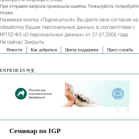
При отправке запроса произошла ошибка. Пожалуйста, попробуйте
позже.
Нажимая кнопку «Подписаться», Вы даете свое согласие на
обработку Ваших персональных данных, в соответствии с
№152-ФЗ «О персональных данных» от 27.07.2006 года.
Не сейчас
Закрыть
Skip
Новости
Как добраться
Центр поддержки
Пресс-служба
to
VK
Telegram
YouTube
Rutube
Яндекс
content
Дзен
EN
FR
DE
ES
中文
Семинар по IGP