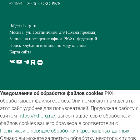
© 1991—
2026. СОКО РКФ
rkf@rkf.org.ru
Москва, ул. Гостиничная, д.9 (
Схема проезда
)
Запись на посещение офиса РКФ и федераций
Поиск клуба/питомника по коду клейма
Карта сайта
Уведомление об обработке файлов cookies
РКФ
обрабатывает файлы cookies. Они помогают нам делать
этот сайт удобнее для пользователей. Продолжая работу с
сайтом
https://rkf.org.ru/
, вы соглашаетесь с обработкой
файлов cookies вашего браузера в соответствии с
Политикой о порядке обработки персональных данных
.
Однако вы можете запретить обработку некоторых типов