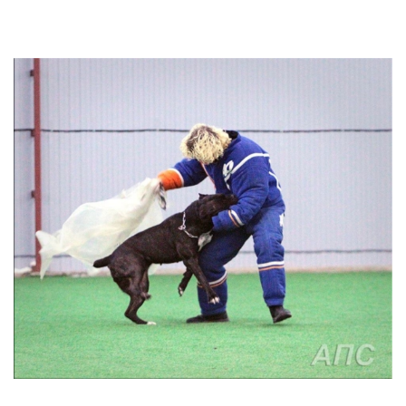
View
Larger
Image