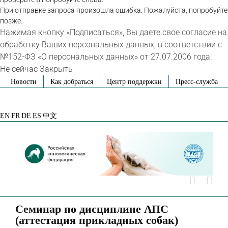
При отправке запроса произошла ошибка. Пожалуйста, попробуйте
позже.
Нажимая кнопку «Подписаться», Вы даете свое согласие на
обработку Ваших персональных данных, в соответствии с
№152-ФЗ «О персональных данных» от 27.07.2006 года.
Не сейчас
Закрыть
Skip
Новости
Как добраться
Центр поддержки
Пресс-служба
to
VK
Telegram
YouTube
Rutube
Яндекс
content
Дзен
EN
FR
DE
ES
中文
Семинар по дисциплине АПС
(аттестация прикладных собак)