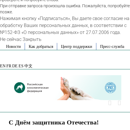
При отправке запроса произошла ошибка. Пожалуйста, попробуйте
позже.
Нажимая кнопку «Подписаться», Вы даете свое согласие на
обработку Ваших персональных данных, в соответствии с
№152-ФЗ «О персональных данных» от 27.07.2006 года.
Не сейчас
Закрыть
Skip
Новости
Как добраться
Центр поддержки
Пресс-служба
to
VK
Telegram
YouTube
Rutube
Яндекс
content
Дзен
EN
FR
DE
ES
中文
С Днём защитника Отечества!