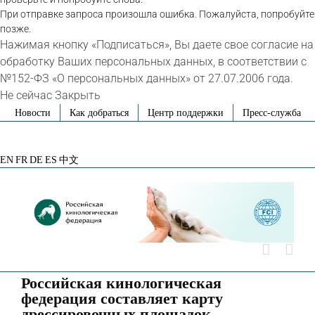
При отправке запроса произошла ошибка. Пожалуйста, попробуйте
позже.
Нажимая кнопку «Подписаться», Вы даете свое согласие на
обработку Ваших персональных данных, в соответствии с
№152-ФЗ «О персональных данных» от 27.07.2006 года.
Не сейчас
Закрыть
Skip
Новости
Как добраться
Центр поддержки
Пресс-служба
to
VK
Telegram
YouTube
Rutube
Яндекс
content
Дзен
EN
FR
DE
ES
中文
Российская кинологическая
федерация составляет карту
дрессировочных площадок