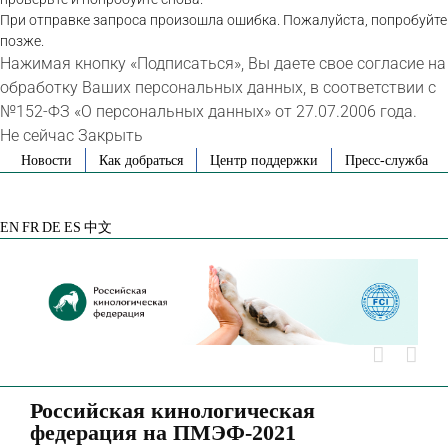
При отправке запроса произошла ошибка. Пожалуйста, попробуйте
позже.
Нажимая кнопку «Подписаться», Вы даете свое согласие на
обработку Ваших персональных данных, в соответствии с
№152-ФЗ «О персональных данных» от 27.07.2006 года.
Не сейчас
Закрыть
Skip
Новости
Как добраться
Центр поддержки
Пресс-служба
to
VK
Telegram
YouTube
Rutube
Яндекс
content
Дзен
EN
FR
DE
ES
中文
Российская кинологическая
федерация на ПМЭФ-2021