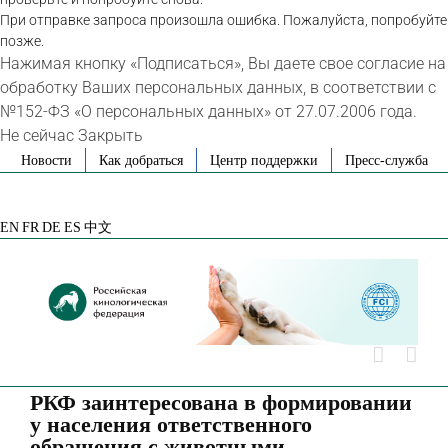
При отправке запроса произошла ошибка. Пожалуйста, попробуйте
позже.
Нажимая кнопку «Подписаться», Вы даете свое согласие на
обработку Ваших персональных данных, в соответствии с
№152-ФЗ «О персональных данных» от 27.07.2006 года.
Не сейчас
Закрыть
Skip
Новости
Как добраться
Центр поддержки
Пресс-служба
to
VK
Telegram
YouTube
Rutube
Яндекс
content
Дзен
EN
FR
DE
ES
中文
РКФ заинтересована в формировании
у населения ответственного
обращения с животными