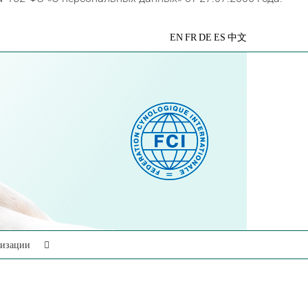
VK
Telegram
YouTube
Rutube
Яндекс
EN
FR
DE
ES
中文
Дзен
низации