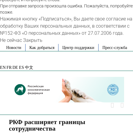
При отправке запроса произошла ошибка. Пожалуйста, попробуйте
позже.
Нажимая кнопку «Подписаться», Вы даете свое согласие на
обработку Ваших персональных данных, в соответствии с
№152-ФЗ «О персональных данных» от 27.07.2006 года.
Не сейчас
Закрыть
Skip
Новости
Как добраться
Центр поддержки
Пресс-служба
to
VK
Telegram
YouTube
Rutube
Яндекс
content
Дзен
EN
FR
DE
ES
中文
РКФ расширяет границы
сотрудничества