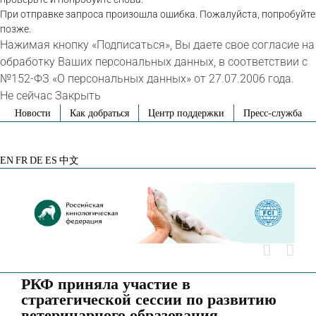
При отправке запроса произошла ошибка. Пожалуйста, попробуйте
позже.
Нажимая кнопку «Подписаться», Вы даете свое согласие на
обработку Ваших персональных данных, в соответствии с
№152-ФЗ «О персональных данных» от 27.07.2006 года.
Не сейчас
Закрыть
Skip
Новости
Как добраться
Центр поддержки
Пресс-служба
to
VK
Telegram
YouTube
Rutube
Яндекс
content
Дзен
EN
FR
DE
ES
中文
РКФ приняла участие в
стратегической сессии по развитию
ветеринарного образования