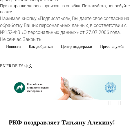
При отправке запроса произошла ошибка. Пожалуйста, попробуйте
позже.
Нажимая кнопку «Подписаться», Вы даете свое согласие на
обработку Ваших персональных данных, в соответствии с
№152-ФЗ «О персональных данных» от 27.07.2006 года.
Не сейчас
Закрыть
Skip
Новости
Как добраться
Центр поддержки
Пресс-служба
to
VK
Telegram
YouTube
Rutube
Яндекс
content
Дзен
EN
FR
DE
ES
中文
РКФ поздравляет Татьяну Алекину!