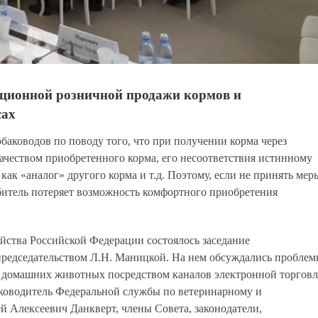
нционной розничной продажи кормов и
сах
баководов по поводу того, что при получении корма через
чеством приобретенного корма, его несоответствия истинному
как «аналог» другого корма и т.д. Поэтому, если не принять мер
ебитель потеряет возможность комфортного приобретения
яйства Российской Федерации состоялось заседание
председательством Л.Н. Маницкой. На нем обсуждались проблем
я домашних животных посредством каналов электронной торгов
уководитель Федеральной службы по ветеринарному и
й Алексеевич Данкверт, члены Совета, законодатели,