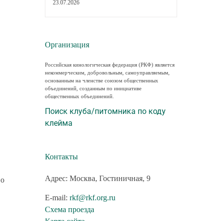
23.07.2026
Организация
Российская кинологическая федерация (РКФ) является
некоммерческим, добровольным, самоуправляемым,
основанным на членстве союзом общественных
объединений, созданным по инициативе
общественных объединений.
Поиск клуба/питомника по коду
клейма
Контакты
Адрес: Москва, Гостиничная, 9
 о
E-mail:
rkf@rkf.org.ru
Схема проезда