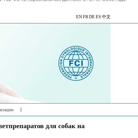
VK
Telegram
YouTube
Rutube
Яндекс
EN
FR
DE
ES
中文
Дзен
низации
етпрепаратов для собак на