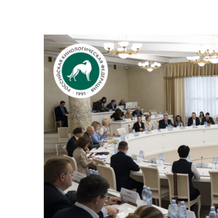
View
Larger
Image