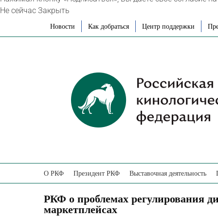
Не сейчас
Закрыть
Skip
Новости
Как добраться
Центр поддержки
Пре
to
content
О РКФ
Президент РКФ
Выставочная деятельность
РКФ о проблемах регулирования ди
маркетплейсах