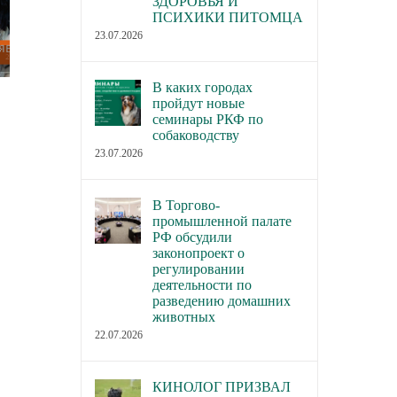
ЗДОРОВЬЯ И
ПСИХИКИ ПИТОМЦА
23.07.2026
В каких городах
В каких городах пройдут новые
В Торгово-пром
пройдут новые
семинары РКФ по собаководству
палате РФ обсуд
семинары РКФ по
собаководству
законопроект о р
23.07.2026
23.07.2026
деятельности по 
домашних живот
В Торгово-
22.07.2026
промышленной палате
РФ обсудили
законопроект о
регулировании
деятельности по
разведению домашних
животных
22.07.2026
КИНОЛОГ ПРИЗВАЛ