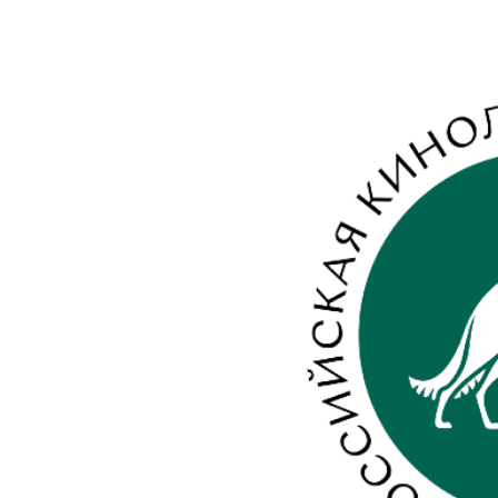
View
Larger
Image