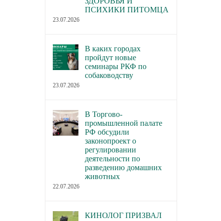
В каких городах пройдут новые
В Торгово-пром
ЗДОРОВЬЯ И
ПСИХИКИ ПИТОМЦА
семинары РКФ по собаководству
палате РФ обсуд
23.07.2026
законопроект о р
23.07.2026
деятельности по 
В каких городах
домашних живот
пройдут новые
22.07.2026
семинары РКФ по
собаководству
23.07.2026
В Торгово-
промышленной палате
РФ обсудили
законопроект о
регулировании
деятельности по
разведению домашних
животных
22.07.2026
КИНОЛОГ ПРИЗВАЛ