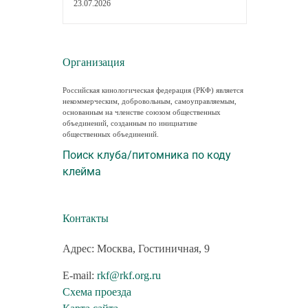
23.07.2026
Организация
Российская кинологическая федерация (РКФ) является
некоммерческим, добровольным, самоуправляемым,
основанным на членстве союзом общественных
объединений, созданным по инициативе
общественных объединений.
Поиск клуба/питомника по коду
клейма
Контакты
Адрес: Москва, Гостиничная, 9
E-mail:
rkf@rkf.org.ru
Схема проезда