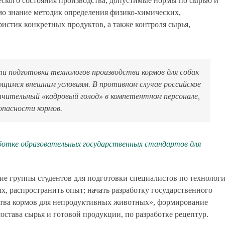
ского состояния производства, допустимые нормы по сырью и
имо знание методик определения физико-химических,
истик конкретных продуктов, а также контроля сырья,
и подготовки технологов производства кормов для собак
мся внешним условиям. В противном случае российское
ительный «кадровый голод» в компетентном персонале,
опасности кормов.
ботке образовательных государственных стандартов для
шие группы студентов для подготовки специалистов по технолог
, распространить опыт; начать разработку государственного
дства кормов для непродуктивных животных», формирование
остава сырья и готовой продукции, по разработке рецептур.