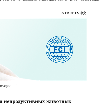
VK
Telegram
YouTube
Rutube
Яндекс
EN
FR
DE
ES
中文
Дзен
низации
для непродуктивных животных