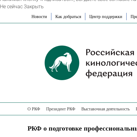
Не сейчас
Закрыть
Skip
Новости
Как добраться
Центр поддержки
Пре
to
content
О РКФ
Президент РКФ
Выставочная деятельность
РКФ о подготовке профессиональн