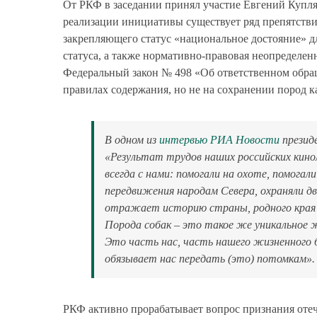
От РКФ в заседании принял участие Евгений Купляу
реализации инициативы существует ряд препятствий
закрепляющего статус «национальное достояние» дл
статуса, а также нормативно-правовая неопределен
Федеральный закон № 498 «Об ответственном обр
правилах содержания, но не на сохранении пород к
В одном из
интервью РИА Новости
презид
«Результат трудов наших российских кинол
всегда с нами: помогали на охоте, помога
передвижения народам Севера, охраняли д
отражает историю страны, родного края 
Порода собак – это такое же уникальное ж
Это часть нас, часть нашего жизненного 
обязывает нас передать (это) потомкам».
РКФ активно прорабатывает вопрос признания отеч