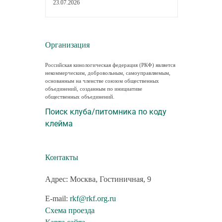
23.07.2026
Организация
Российская кинологическая федерация (РКФ) является
некоммерческим, добровольным, самоуправляемым,
основанным на членстве союзом общественных
объединений, созданным по инициативе
общественных объединений.
Поиск клуба/питомника по коду
клейма
Контакты
Адрес: Москва, Гостиничная, 9
E-mail:
rkf@rkf.org.ru
Схема проезда