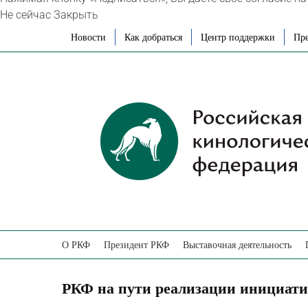
Не сейчас
Закрыть
Skip
Новости
Как добраться
Центр поддержки
Пре
to
content
О РКФ
Президент РКФ
Выставочная деятельность
РКФ на пути реализации инициати