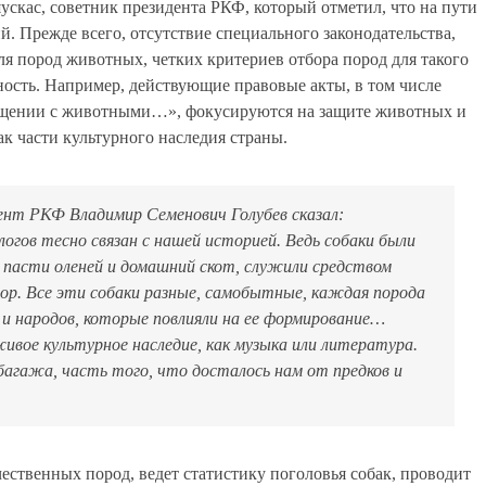
скас, советник президента РКФ, который отметил, что на пути
. Прежде всего, отсутствие специального законодательства,
я пород животных, четких критериев отбора пород для такого
ность. Например, действующие правовые акты, в том числе
ащении с животными…», фокусируются на защите животных и
ак части культурного наследия страны.
ент РКФ Владимир Семенович Голубев сказал:
огов тесно связан с нашей историей. Ведь собаки были
ли пасти оленей и домашний скот, служили средством
вор. Все эти собаки разные, самобытные, каждая порода
и народов, которые повлияли на ее формирование…
ивое культурное наследие, как музыка или литература.
багажа, часть того, что досталось нам от предков и
ественных пород, ведет статистику поголовья собак, проводит