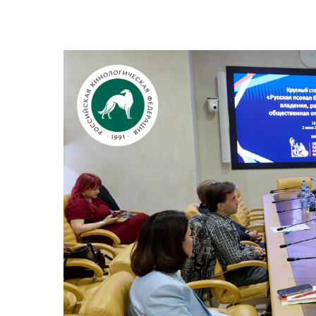
View
Larger
Image