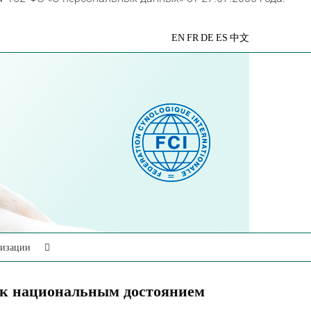
VK
Telegram
YouTube
Rutube
Яндекс
EN
FR
DE
ES
中文
Дзен
низации
ак национальным достоянием