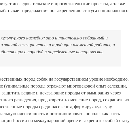
изует исследовательские и просветительские проекты, а также
рабатывает предложения по закреплению статуса национального
 культурного наследия: это и тщательно собранный и
и знаний селекционеров, и традиции племенной работы, и
работающих с породой в определенные исторические
чественных пород собак на государственном уровне необходимо,
дие (уникальные породы отражают многовековой опыт селекции,
, защитить редкие и исчезающие породы от вымирания через
ного разведения, предотвратить смешение пород, сохранить и
чественные породы среди населения, формируя культуру
ональную идентичность и позиционировать породы как часть
озиции России на международной арене и закрепить особый стат