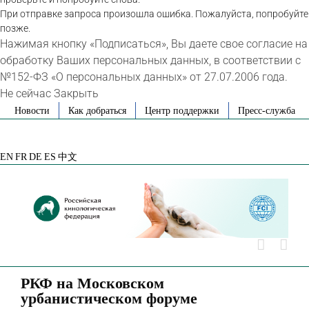
При отправке запроса произошла ошибка. Пожалуйста, попробуйте
позже.
Нажимая кнопку «Подписаться», Вы даете свое согласие на
обработку Ваших персональных данных, в соответствии с
№152-ФЗ «О персональных данных» от 27.07.2006 года.
Не сейчас
Закрыть
Skip
Новости
Как добраться
Центр поддержки
Пресс-служба
to
VK
Telegram
YouTube
Rutube
Яндекс
content
Дзен
EN
FR
DE
ES
中文
РКФ на Московском
урбанистическом форуме