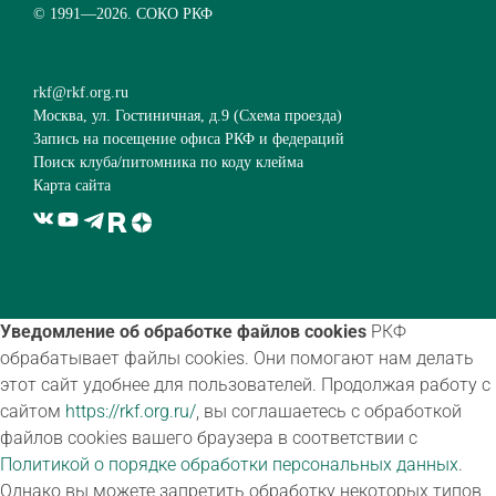
© 1991—
2026. СОКО РКФ
rkf@rkf.org.ru
Москва, ул. Гостиничная, д.9 (
Схема проезда
)
Запись на посещение офиса РКФ и федераций
Поиск клуба/питомника по коду клейма
Карта сайта
Уведомление об обработке файлов cookies
РКФ
обрабатывает файлы cookies. Они помогают нам делать
этот сайт удобнее для пользователей. Продолжая работу с
сайтом
https://rkf.org.ru/
, вы соглашаетесь с обработкой
файлов cookies вашего браузера в соответствии с
Политикой о порядке обработки персональных данных
.
Однако вы можете запретить обработку некоторых типов