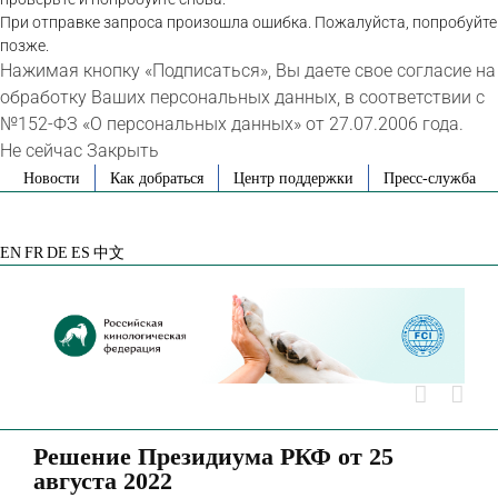
При отправке запроса произошла ошибка. Пожалуйста, попробуйте
позже.
Нажимая кнопку «Подписаться», Вы даете свое согласие на
обработку Ваших персональных данных, в соответствии с
№152-ФЗ «О персональных данных» от 27.07.2006 года.
Не сейчас
Закрыть
Skip
Новости
Как добраться
Центр поддержки
Пресс-служба
to
VK
Telegram
YouTube
Rutube
Яндекс
content
Дзен
EN
FR
DE
ES
中文
Решение Президиума РКФ от 25
августа 2022