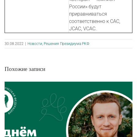
России» будут
приравниваться
соответственно к CAC,
JCAC, VCAC.
30.08.2022
|
Новости
,
Решения Президиума РКФ
Похожие записи