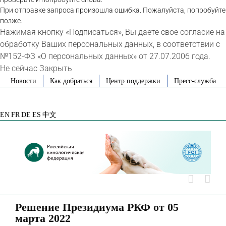
При отправке запроса произошла ошибка. Пожалуйста, попробуйте
позже.
Нажимая кнопку «Подписаться», Вы даете свое согласие на
обработку Ваших персональных данных, в соответствии с
№152-ФЗ «О персональных данных» от 27.07.2006 года.
Не сейчас
Закрыть
Skip
Новости
Как добраться
Центр поддержки
Пресс-служба
to
VK
Telegram
YouTube
Rutube
Яндекс
content
Дзен
EN
FR
DE
ES
中文
Решение Президиума РКФ от 05
марта 2022