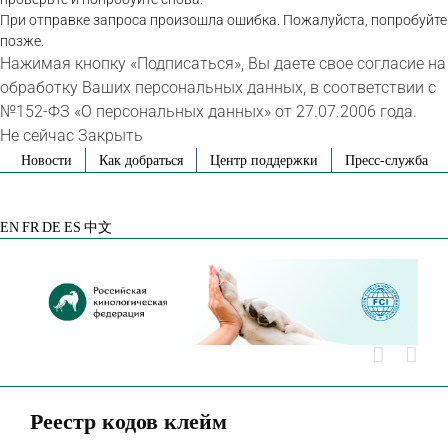
При отправке запроса произошла ошибка. Пожалуйста, попробуйте
позже.
Нажимая кнопку «Подписаться», Вы даете свое согласие на
обработку Ваших персональных данных, в соответствии с
№152-ФЗ «О персональных данных» от 27.07.2006 года.
Не сейчас
Закрыть
Skip
Новости
Как добраться
Центр поддержки
Пресс-служба
to
VK
Telegram
YouTube
Rutube
Яндекс
content
Дзен
EN
FR
DE
ES
中文
Реестр кодов клейм