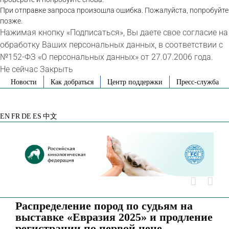
При отправке запроса произошла ошибка. Пожалуйста, попробуйте
позже.
Нажимая кнопку «Подписаться», Вы даете свое согласие на
обработку Ваших персональных данных, в соответствии с
№152-ФЗ «О персональных данных» от 27.07.2006 года.
Не сейчас
Закрыть
Skip
Новости
Как добраться
Центр поддержки
Пресс-служба
to
VK
Telegram
YouTube
Rutube
Яндекс
content
Дзен
EN
FR
DE
ES
中文
Распределение пород по судьям на
выставке «Евразия 2025» и продление
регистрации по первой цене