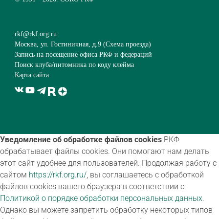
rkf@rkf.org.ru
Москва, ул. Гостиничная, д.9 (
Схема проезда
)
Запись на посещение офиса РКФ и федераций
Поиск клуба/питомника по коду клейма
Карта сайта
Уведомление об обработке файлов cookies
РКФ
обрабатывает файлы cookies. Они помогают нам делать
этот сайт удобнее для пользователей. Продолжая работу с
сайтом
https://rkf.org.ru/
, вы соглашаетесь с обработкой
файлов cookies вашего браузера в соответствии с
Политикой о порядке обработки персональных данных
.
Однако вы можете запретить обработку некоторых типов