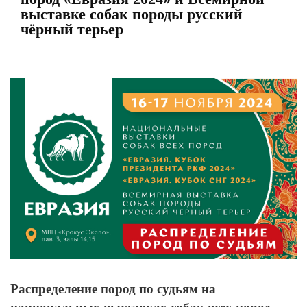
выставке собак породы русский
чёрный терьер
View
Larger
Image
Распределение пород по судьям на