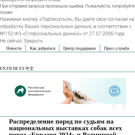
При отправке запроса произошла ошибка. Пожалуйста, попробуйте
позже.
Нажимая кнопку «Подписаться», Вы даете свое согласие на
обработку Ваших персональных данных, в соответствии с
№152-ФЗ «О персональных данных» от 27.07.2006 года.
Не сейчас
Закрыть
Skip
Новости
Как добраться
Центр поддержки
Пресс-служба
to
VK
Telegram
YouTube
Rutube
Яндекс
content
Дзен
EN
FR
DE
ES
中文
Распределение пород по судьям на
национальных выставках собак всех
пород «Евразия 2024» и Всемирной