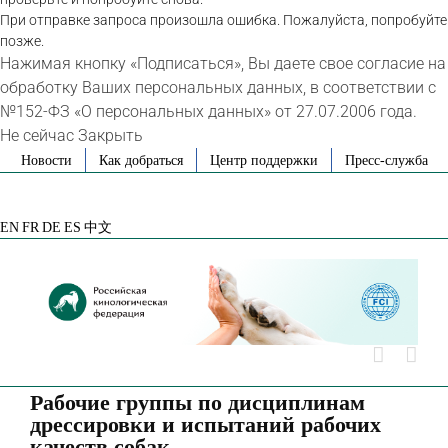
При отправке запроса произошла ошибка. Пожалуйста, попробуйте
позже.
Нажимая кнопку «Подписаться», Вы даете свое согласие на
обработку Ваших персональных данных, в соответствии с
№152-ФЗ «О персональных данных» от 27.07.2006 года.
Не сейчас
Закрыть
Skip
Новости
Как добраться
Центр поддержки
Пресс-служба
to
VK
Telegram
YouTube
Rutube
Яндекс
content
Дзен
EN
FR
DE
ES
中文
Рабочие группы по дисциплинам
дрессировки и испытаний рабочих
качеств собак