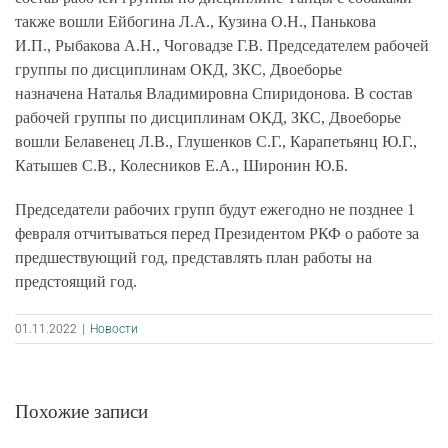
также вошли Ейбогина Л.А., Кузина О.Н., Панькова
И.П., Рыбакова А.Н., Чоговадзе Г.В. Председателем рабочей
группы
по дисциплинам ОКД, ЗКС, Двоеборье
назначена
Наталья Владимировна Спиридонова
. В состав
рабочей группы по дисциплинам ОКД, ЗКС, Двоеборье
вошли Белавенец Л.В., Глушенков С.Г., Карапетьянц Ю.Г.,
Катышев С.В., Колесников Е.А., Широнин Ю.Б.
Председатели рабочих групп будут ежегодно не позднее 1
февраля отчитываться перед Президентом РКФ о работе за
предшествующий год, представлять план работы на
предстоящий год.
01.11.2022
|
Новости
Похожие записи