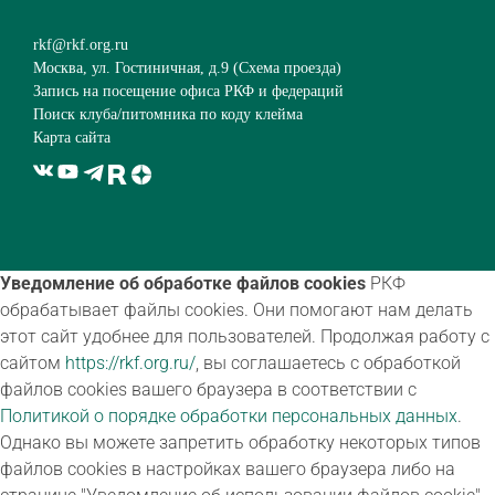
rkf@rkf.org.ru
Москва, ул. Гостиничная, д.9 (
Схема проезда
)
Запись на посещение офиса РКФ и федераций
Поиск клуба/питомника по коду клейма
Карта сайта
Уведомление об обработке файлов cookies
РКФ
обрабатывает файлы cookies. Они помогают нам делать
этот сайт удобнее для пользователей. Продолжая работу с
сайтом
https://rkf.org.ru/
, вы соглашаетесь с обработкой
файлов cookies вашего браузера в соответствии с
Политикой о порядке обработки персональных данных
.
Однако вы можете запретить обработку некоторых типов
файлов cookies в настройках вашего браузера либо на