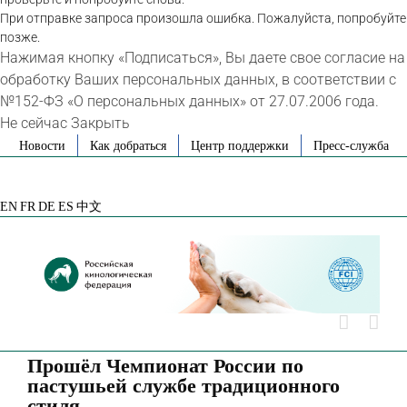
При отправке запроса произошла ошибка. Пожалуйста, попробуйте
позже.
Нажимая кнопку «Подписаться», Вы даете свое согласие на
обработку Ваших персональных данных, в соответствии с
№152-ФЗ «О персональных данных» от 27.07.2006 года.
Не сейчас
Закрыть
Skip
Новости
Как добраться
Центр поддержки
Пресс-служба
to
VK
Telegram
YouTube
Rutube
Яндекс
content
Дзен
EN
FR
DE
ES
中文
Прошёл Чемпионат России по
пастушьей службе традиционного
стиля