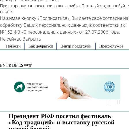
При отправке запроса произошла ошибка. Пожалуйста, попробуйте
позже.
Нажимая кнопку «Подписаться», Вы даете свое согласие на
обработку Ваших персональных данных, в соответствии с
№152-ФЗ «О персональных данных» от 27.07.2006 года.
Не сейчас
Закрыть
Skip
Новости
Как добраться
Центр поддержки
Пресс-служба
to
VK
Telegram
YouTube
Rutube
Яндекс
content
Дзен
EN
FR
DE
ES
中文
Президент РКФ посетил фестиваль
«Код традиций» и выставку русской
псовой борзой