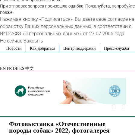
При отправке запроса произошла ошибка. Пожалуйста, попробуйте
позже.
Нажимая кнопку «Подписаться», Вы даете свое согласие на
обработку Ваших персональных данных, в соответствии с
№152-ФЗ «О персональных данных» от 27.07.2006 года.
Не сейчас
Закрыть
Skip
Новости
Как добраться
Центр поддержки
Пресс-служба
to
VK
Telegram
YouTube
Rutube
Яндекс
content
Дзен
EN
FR
DE
ES
中文
Фотовыставка «Отечественные
породы собак» 2022, фотогалерея