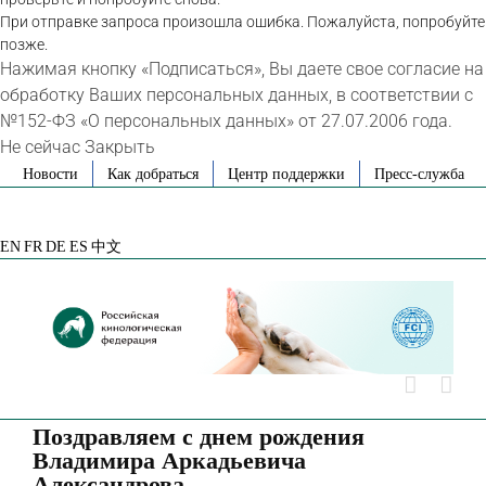
При отправке запроса произошла ошибка. Пожалуйста, попробуйте
позже.
Нажимая кнопку «Подписаться», Вы даете свое согласие на
обработку Ваших персональных данных, в соответствии с
№152-ФЗ «О персональных данных» от 27.07.2006 года.
Не сейчас
Закрыть
Skip
Новости
Как добраться
Центр поддержки
Пресс-служба
to
VK
Telegram
YouTube
Rutube
Яндекс
content
Дзен
EN
FR
DE
ES
中文
Поздравляем с днем рождения
Владимира Аркадьевича
Александрова