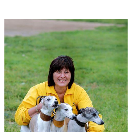
View
Larger
Image