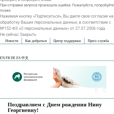
При отправке запроса произошла ошибка. Пожалуйста, попробуйте
позже.
Нажимая кнопку «Подписаться», Вы даете свое согласие на
обработку Ваших персональных данных, в соответствии с
№152-ФЗ «О персональных данных» от 27.07.2006 года.
Не сейчас
Закрыть
Skip
Новости
Как добраться
Центр поддержки
Пресс-служба
to
VK
Telegram
YouTube
Rutube
Яндекс
content
Дзен
EN
FR
DE
ES
中文
Поздравляем с Днем рождения Нину
Георгиевну!