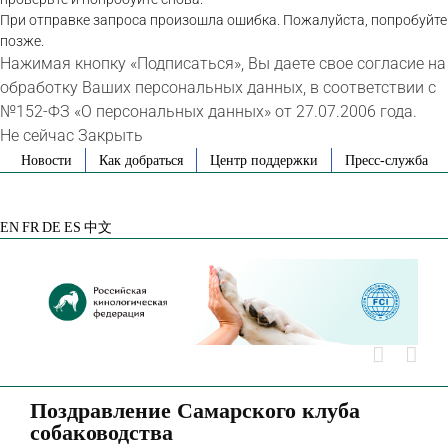
При отправке запроса произошла ошибка. Пожалуйста, попробуйте
позже.
Нажимая кнопку «Подписаться», Вы даете свое согласие на
обработку Ваших персональных данных, в соответствии с
№152-ФЗ «О персональных данных» от 27.07.2006 года.
Не сейчас
Закрыть
Skip
Новости
Как добраться
Центр поддержки
Пресс-служба
to
VK
Telegram
YouTube
Rutube
Яндекс
content
Дзен
EN
FR
DE
ES
中文
Поздравление Самарского клуба
собаководства