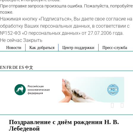
При отправке запроса произошла ошибка. Пожалуйста, попробуйте
позже.
Нажимая кнопку «Подписаться», Вы даете свое согласие на
обработку Ваших персональных данных, в соответствии с
№152-ФЗ «О персональных данных» от 27.07.2006 года.
Не сейчас
Закрыть
Skip
Новости
Как добраться
Центр поддержки
Пресс-служба
to
VK
Telegram
YouTube
Rutube
Яндекс
content
Дзен
EN
FR
DE
ES
中文
Поздравление с днём рождения Н. В.
Лебедевой