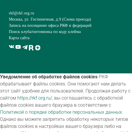
rkf@rkf.org.ru
Москва, ул. Гостиничная, д.9 (
Схема проезда
)
Запись на посещение офиса РКФ и федераций
Поиск клуба/питомника по коду клейма
Карта сайта
Уведомление об обработке файлов cookies
РКФ
обрабатывает файлы cookies. Они помогают нам делать
этот сайт удобнее для пользователей. Продолжая работу с
сайтом
https://rkf.org.ru/
, вы соглашаетесь с обработкой
файлов cookies вашего браузера в соответствии с
Политикой о порядке обработки персональных данных
.
Однако вы можете запретить обработку некоторых типов
файлов cookies в настройках вашего браузера либо на