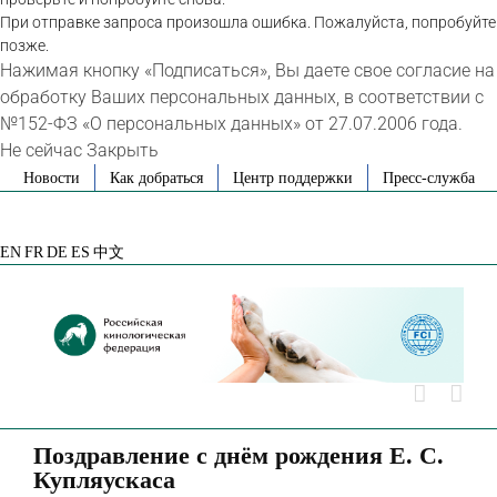
При отправке запроса произошла ошибка. Пожалуйста, попробуйте
позже.
Нажимая кнопку «Подписаться», Вы даете свое согласие на
обработку Ваших персональных данных, в соответствии с
№152-ФЗ «О персональных данных» от 27.07.2006 года.
Не сейчас
Закрыть
Skip
Новости
Как добраться
Центр поддержки
Пресс-служба
to
VK
Telegram
YouTube
Rutube
Яндекс
content
Дзен
EN
FR
DE
ES
中文
Поздравление с днём рождения Е. С.
Купляускаса