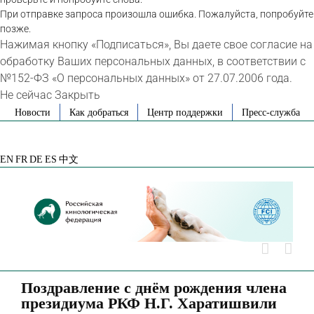
При отправке запроса произошла ошибка. Пожалуйста, попробуйте
позже.
Нажимая кнопку «Подписаться», Вы даете свое согласие на
обработку Ваших персональных данных, в соответствии с
№152-ФЗ «О персональных данных» от 27.07.2006 года.
Не сейчас
Закрыть
Skip
Новости
Как добраться
Центр поддержки
Пресс-служба
to
VK
Telegram
YouTube
Rutube
Яндекс
content
Дзен
EN
FR
DE
ES
中文
Поздравление с днём рождения члена
президиума РКФ Н.Г. Харатишвили