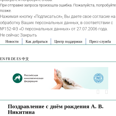
При отправке запроса произошла ошибка. Пожалуйста, попробуйте
позже.
Нажимая кнопку «Подписаться», Вы даете свое согласие на
обработку Ваших персональных данных, в соответствии с
№152-ФЗ «О персональных данных» от 27.07.2006 года.
Не сейчас
Закрыть
Skip
Новости
Как добраться
Центр поддержки
Пресс-служба
to
VK
Telegram
YouTube
Rutube
Яндекс
content
Дзен
EN
FR
DE
ES
中文
Поздравление с днём рождения А. В.
Никитина