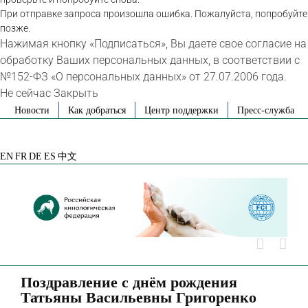
При отправке запроса произошла ошибка. Пожалуйста, попробуйте
позже.
Нажимая кнопку «Подписаться», Вы даете свое согласие на
обработку Ваших персональных данных, в соответствии с
№152-ФЗ «О персональных данных» от 27.07.2006 года.
Не сейчас
Закрыть
Skip
Новости
Как добраться
Центр поддержки
Пресс-служба
to
VK
Telegram
YouTube
Rutube
Яндекс
content
Дзен
EN
FR
DE
ES
中文
Поздравление с днём рождения
Татьяны Васильевны Григоренко