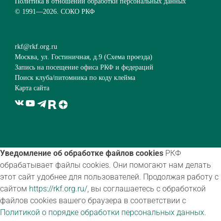
Политика в отношении обработки персональных данных
© 1991—
2026. СОКО РКФ
rkf@rkf.org.ru
Москва, ул. Гостиничная, д.9 (
Схема проезда
)
Запись на посещение офиса РКФ и федераций
Поиск клуба/питомника по коду клейма
Карта сайта
Уведомление об обработке файлов cookies
РКФ
обрабатывает файлы cookies. Они помогают нам делать
этот сайт удобнее для пользователей. Продолжая работу с
сайтом
https://rkf.org.ru/
, вы соглашаетесь с обработкой
файлов cookies вашего браузера в соответствии с
Политикой о порядке обработки персональных данных
.